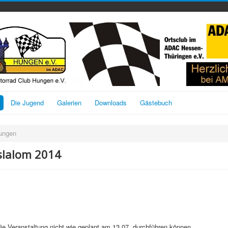
Die Jugend
Galerien
Downloads
Gästebuch
tungen
slalom 2014
die Veranstaltung nicht wie geplant am 13.07. durchführen können.