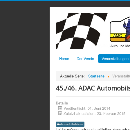
Home
Der Verein
Veranstaltungen
Aktuelle Seite:
Startseite
Veranstal
45./46. ADAC Automobil
Details
Veröffentlicht: 01. Juni 2014
Zuletzt aktualisiert: 23. Februar 2015
Automobilslalom
Leider müssen wir euch mitteilen, dass wir 