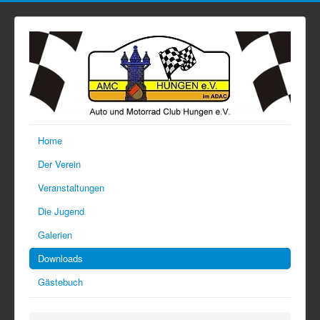
Home
Der Verein
Veranstaltungen
Die Jugend
Galerien
Downloads
Gästebuch