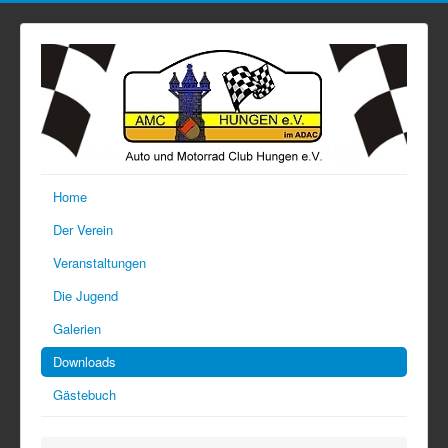
Home
Der Verein
Veranstaltungen
Die Jugend
Galerien
Downloads
Gästebuch