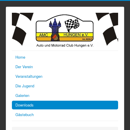
Home
Der Verein
Veranstaltungen
Die Jugend
Galerien
Downloads
Gästebuch