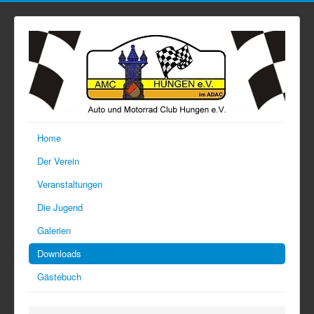
Home
Der Verein
Veranstaltungen
Die Jugend
Galerien
Downloads
Gästebuch