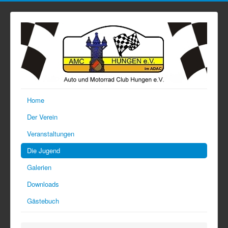
Home
Der Verein
Veranstaltungen
Die Jugend
Galerien
Downloads
Gästebuch